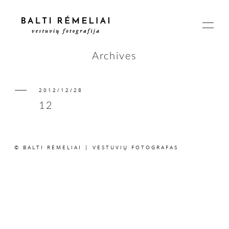
Archives
2012/12/28
PAGRINDINIS
12
APIE
© BALTI RĖMELIAI | VESTUVIŲ FOTOGRAFAS
ISTORIJOS
KAINOS
SUSISIEKIME