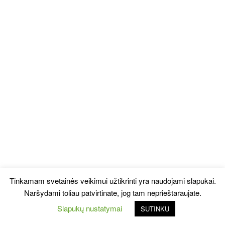
Tinkamam svetainės veikimui užtikrinti yra naudojami slapukai.
Naršydami toliau patvirtinate, jog tam neprieštaraujate.
Slapukų nustatymai
SUTINKU