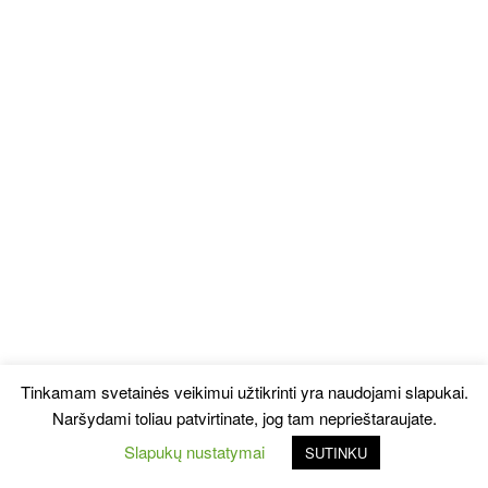
Tinkamam svetainės veikimui užtikrinti yra naudojami slapukai.
Naršydami toliau patvirtinate, jog tam neprieštaraujate.
Slapukų nustatymai
SUTINKU