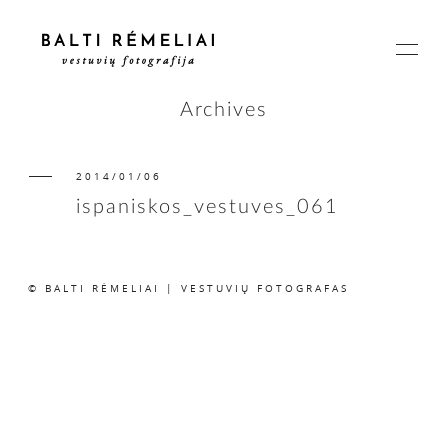
Archives
2014/01/06
PAGRINDINIS
ispaniskos_vestuves_061
APIE
© BALTI RĖMELIAI | VESTUVIŲ FOTOGRAFAS
ISTORIJOS
KAINOS
SUSISIEKIME