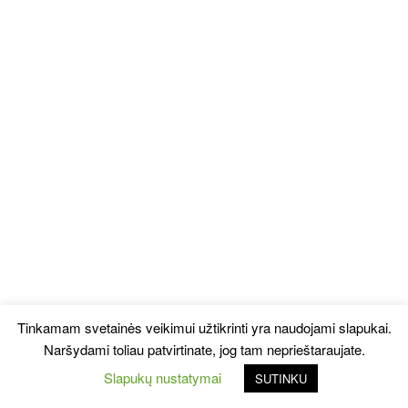
Tinkamam svetainės veikimui užtikrinti yra naudojami slapukai.
Naršydami toliau patvirtinate, jog tam neprieštaraujate.
Slapukų nustatymai
SUTINKU