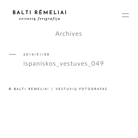
Archives
2014/01/06
PAGRINDINIS
ispaniskos_vestuves_049
APIE
© BALTI RĖMELIAI | VESTUVIŲ FOTOGRAFAS
ISTORIJOS
KAINOS
SUSISIEKIME