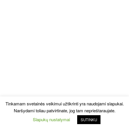
Tinkamam svetainės veikimui užtikrinti yra naudojami slapukai.
Naršydami toliau patvirtinate, jog tam neprieštaraujate.
Slapukų nustatymai
SUTINKU