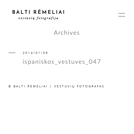
Archives
2014/01/06
PAGRINDINIS
ispaniskos_vestuves_047
APIE
© BALTI RĖMELIAI | VESTUVIŲ FOTOGRAFAS
ISTORIJOS
KAINOS
SUSISIEKIME