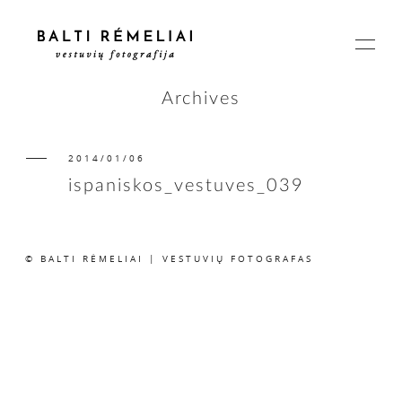
Archives
2014/01/06
PAGRINDINIS
ispaniskos_vestuves_039
APIE
© BALTI RĖMELIAI | VESTUVIŲ FOTOGRAFAS
ISTORIJOS
KAINOS
SUSISIEKIME