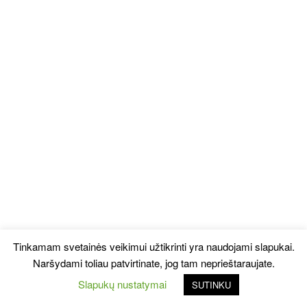
Tinkamam svetainės veikimui užtikrinti yra naudojami slapukai.
Naršydami toliau patvirtinate, jog tam neprieštaraujate.
Slapukų nustatymai
SUTINKU