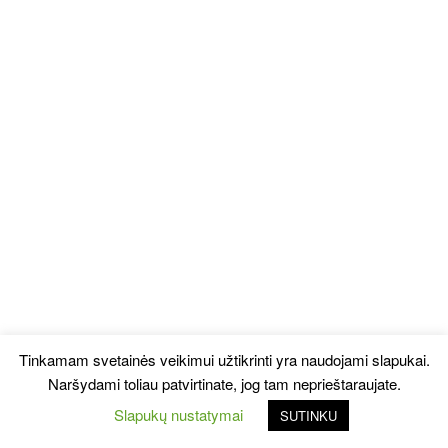
Tinkamam svetainės veikimui užtikrinti yra naudojami slapukai.
Naršydami toliau patvirtinate, jog tam neprieštaraujate.
Slapukų nustatymai
SUTINKU