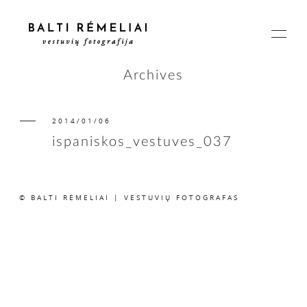
Archives
2014/01/06
PAGRINDINIS
ispaniskos_vestuves_037
APIE
© BALTI RĖMELIAI | VESTUVIŲ FOTOGRAFAS
ISTORIJOS
KAINOS
SUSISIEKIME