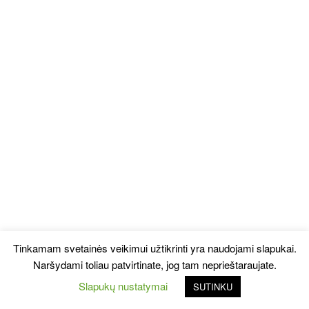
Tinkamam svetainės veikimui užtikrinti yra naudojami slapukai.
Naršydami toliau patvirtinate, jog tam neprieštaraujate.
Slapukų nustatymai
SUTINKU