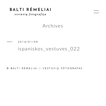
Archives
2014/01/06
PAGRINDINIS
ispaniskos_vestuves_022
APIE
© BALTI RĖMELIAI | VESTUVIŲ FOTOGRAFAS
ISTORIJOS
KAINOS
SUSISIEKIME