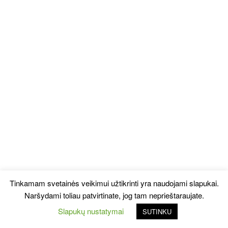
Tinkamam svetainės veikimui užtikrinti yra naudojami slapukai.
Naršydami toliau patvirtinate, jog tam neprieštaraujate.
Slapukų nustatymai
SUTINKU