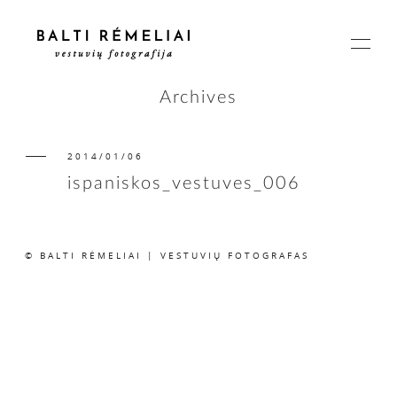
Archives
2014/01/06
PAGRINDINIS
ispaniskos_vestuves_006
APIE
© BALTI RĖMELIAI | VESTUVIŲ FOTOGRAFAS
ISTORIJOS
KAINOS
SUSISIEKIME