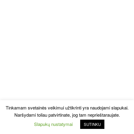
Tinkamam svetainės veikimui užtikrinti yra naudojami slapukai.
Naršydami toliau patvirtinate, jog tam neprieštaraujate.
Slapukų nustatymai
SUTINKU