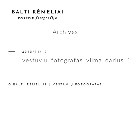
Archives
2013/11/17
PAGRINDINIS
vestuviu_fotografas_vilma_darius_
APIE
© BALTI RĖMELIAI | VESTUVIŲ FOTOGRAFAS
ISTORIJOS
KAINOS
SUSISIEKIME