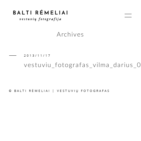
Archives
2013/11/17
PAGRINDINIS
vestuviu_fotografas_vilma_darius_
APIE
© BALTI RĖMELIAI | VESTUVIŲ FOTOGRAFAS
ISTORIJOS
KAINOS
SUSISIEKIME