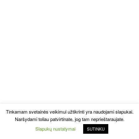
Tinkamam svetainės veikimui užtikrinti yra naudojami slapukai.
Naršydami toliau patvirtinate, jog tam neprieštaraujate.
Slapukų nustatymai
SUTINKU