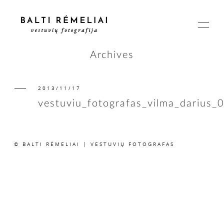
Archives
2013/11/17
PAGRINDINIS
vestuviu_fotografas_vilma_darius_
APIE
© BALTI RĖMELIAI | VESTUVIŲ FOTOGRAFAS
ISTORIJOS
KAINOS
SUSISIEKIME