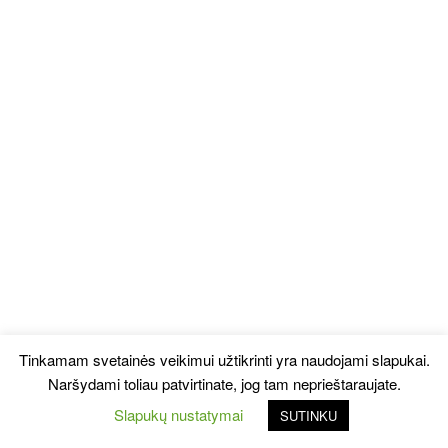
Tinkamam svetainės veikimui užtikrinti yra naudojami slapukai.
Naršydami toliau patvirtinate, jog tam neprieštaraujate.
Slapukų nustatymai
SUTINKU