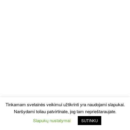
Tinkamam svetainės veikimui užtikrinti yra naudojami slapukai.
Naršydami toliau patvirtinate, jog tam neprieštaraujate.
Slapukų nustatymai
SUTINKU