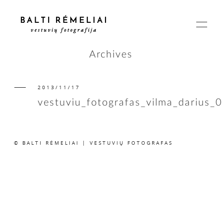
Archives
2013/11/17
PAGRINDINIS
vestuviu_fotografas_vilma_darius_
APIE
© BALTI RĖMELIAI | VESTUVIŲ FOTOGRAFAS
ISTORIJOS
KAINOS
SUSISIEKIME