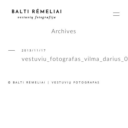
Archives
2013/11/17
PAGRINDINIS
vestuviu_fotografas_vilma_darius_
APIE
© BALTI RĖMELIAI | VESTUVIŲ FOTOGRAFAS
ISTORIJOS
KAINOS
SUSISIEKIME