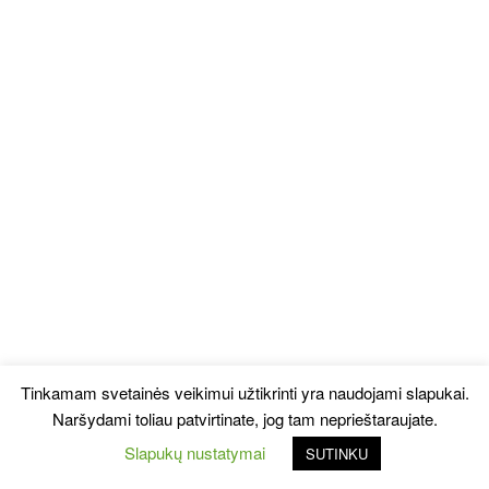
Tinkamam svetainės veikimui užtikrinti yra naudojami slapukai.
Naršydami toliau patvirtinate, jog tam neprieštaraujate.
Slapukų nustatymai
SUTINKU