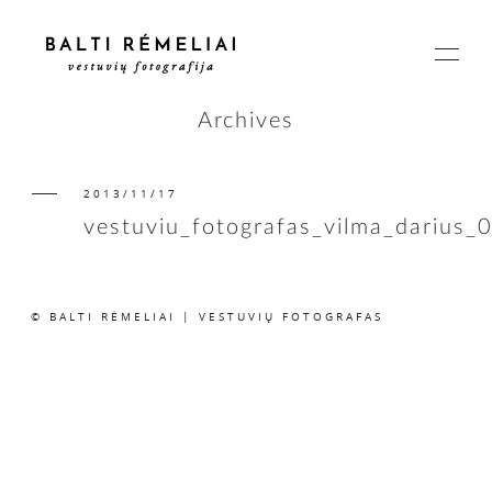
Archives
2013/11/17
PAGRINDINIS
vestuviu_fotografas_vilma_darius_
APIE
© BALTI RĖMELIAI | VESTUVIŲ FOTOGRAFAS
ISTORIJOS
KAINOS
SUSISIEKIME