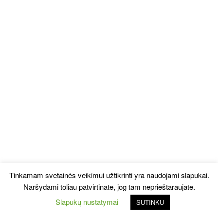
Tinkamam svetainės veikimui užtikrinti yra naudojami slapukai.
Naršydami toliau patvirtinate, jog tam neprieštaraujate.
Slapukų nustatymai
SUTINKU