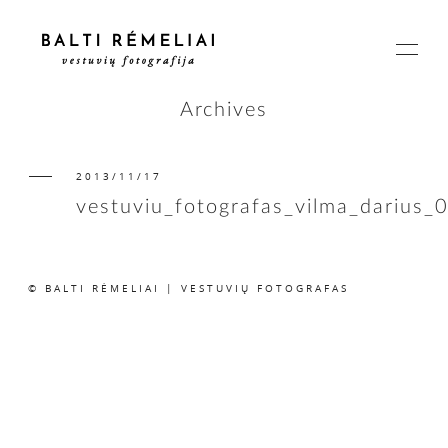
Archives
2013/11/17
PAGRINDINIS
vestuviu_fotografas_vilma_darius_
APIE
© BALTI RĖMELIAI | VESTUVIŲ FOTOGRAFAS
ISTORIJOS
KAINOS
SUSISIEKIME