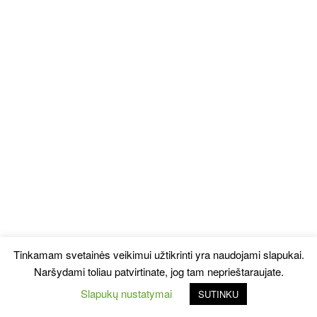
Tinkamam svetainės veikimui užtikrinti yra naudojami slapukai.
Naršydami toliau patvirtinate, jog tam neprieštaraujate.
Slapukų nustatymai
SUTINKU