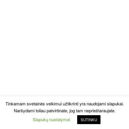
Tinkamam svetainės veikimui užtikrinti yra naudojami slapukai.
Naršydami toliau patvirtinate, jog tam neprieštaraujate.
Slapukų nustatymai
SUTINKU