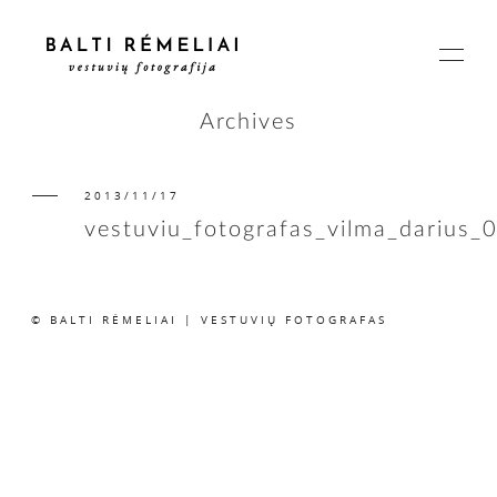
Archives
2013/11/17
PAGRINDINIS
vestuviu_fotografas_vilma_darius_
APIE
© BALTI RĖMELIAI | VESTUVIŲ FOTOGRAFAS
ISTORIJOS
KAINOS
SUSISIEKIME