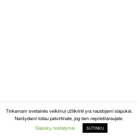
Tinkamam svetainės veikimui užtikrinti yra naudojami slapukai.
Naršydami toliau patvirtinate, jog tam neprieštaraujate.
Slapukų nustatymai
SUTINKU