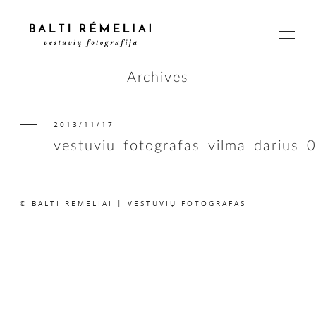
Archives
2013/11/17
PAGRINDINIS
vestuviu_fotografas_vilma_darius_
APIE
© BALTI RĖMELIAI | VESTUVIŲ FOTOGRAFAS
ISTORIJOS
KAINOS
SUSISIEKIME