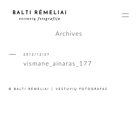
Archives
2012/12/27
PAGRINDINIS
vismane_ainaras_177
APIE
© BALTI RĖMELIAI | VESTUVIŲ FOTOGRAFAS
ISTORIJOS
KAINOS
SUSISIEKIME