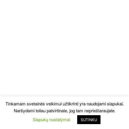
Tinkamam svetainės veikimui užtikrinti yra naudojami slapukai.
Naršydami toliau patvirtinate, jog tam neprieštaraujate.
Slapukų nustatymai
SUTINKU