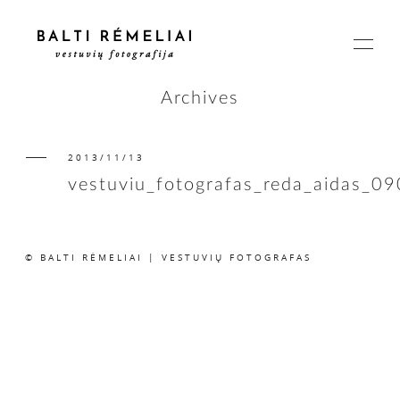
Archives
2013/11/13
PAGRINDINIS
vestuviu_fotografas_reda_aidas_09
APIE
© BALTI RĖMELIAI | VESTUVIŲ FOTOGRAFAS
ISTORIJOS
KAINOS
SUSISIEKIME