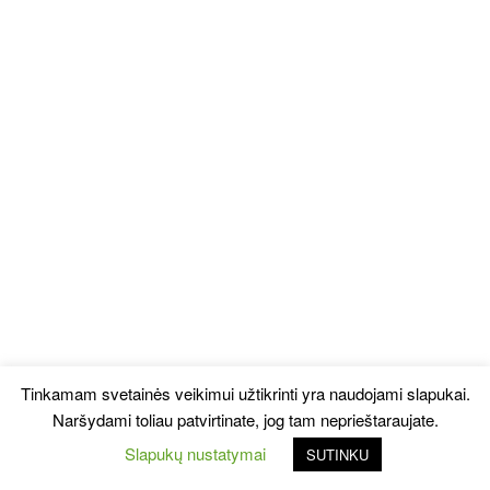
Tinkamam svetainės veikimui užtikrinti yra naudojami slapukai.
Naršydami toliau patvirtinate, jog tam neprieštaraujate.
Slapukų nustatymai
SUTINKU