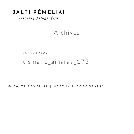
Archives
2012/12/27
PAGRINDINIS
vismane_ainaras_175
APIE
© BALTI RĖMELIAI | VESTUVIŲ FOTOGRAFAS
ISTORIJOS
KAINOS
SUSISIEKIME