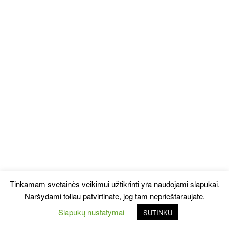
Tinkamam svetainės veikimui užtikrinti yra naudojami slapukai.
Naršydami toliau patvirtinate, jog tam neprieštaraujate.
Slapukų nustatymai
SUTINKU