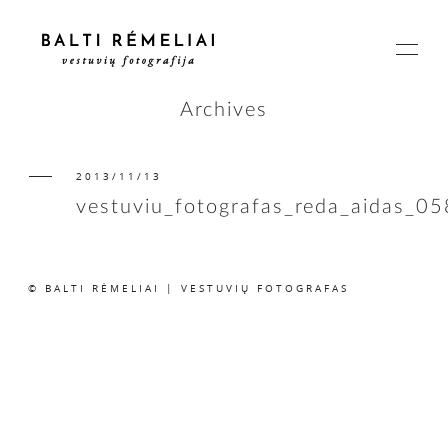
Archives
2013/11/13
PAGRINDINIS
vestuviu_fotografas_reda_aidas_05
APIE
© BALTI RĖMELIAI | VESTUVIŲ FOTOGRAFAS
ISTORIJOS
KAINOS
SUSISIEKIME