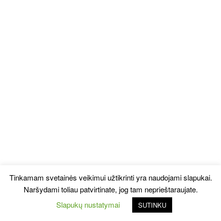
Tinkamam svetainės veikimui užtikrinti yra naudojami slapukai.
Naršydami toliau patvirtinate, jog tam neprieštaraujate.
Slapukų nustatymai
SUTINKU