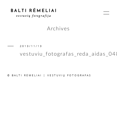
Archives
2013/11/13
PAGRINDINIS
vestuviu_fotografas_reda_aidas_04
APIE
© BALTI RĖMELIAI | VESTUVIŲ FOTOGRAFAS
ISTORIJOS
KAINOS
SUSISIEKIME