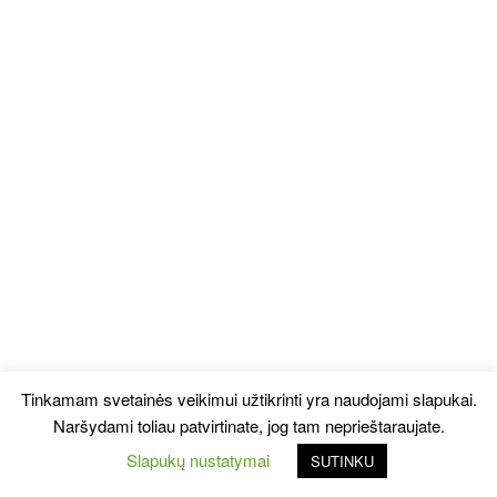
Tinkamam svetainės veikimui užtikrinti yra naudojami slapukai.
Naršydami toliau patvirtinate, jog tam neprieštaraujate.
Slapukų nustatymai
SUTINKU