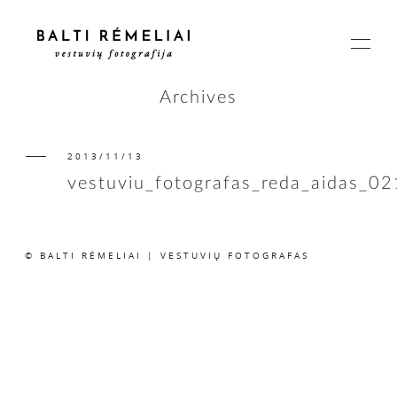
Archives
2013/11/13
PAGRINDINIS
vestuviu_fotografas_reda_aidas_02
APIE
© BALTI RĖMELIAI | VESTUVIŲ FOTOGRAFAS
ISTORIJOS
KAINOS
SUSISIEKIME