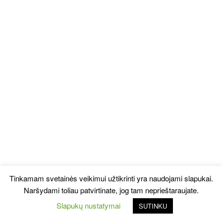
Tinkamam svetainės veikimui užtikrinti yra naudojami slapukai.
Naršydami toliau patvirtinate, jog tam neprieštaraujate.
Slapukų nustatymai
SUTINKU