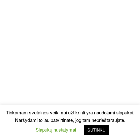
Tinkamam svetainės veikimui užtikrinti yra naudojami slapukai.
Naršydami toliau patvirtinate, jog tam neprieštaraujate.
Slapukų nustatymai
SUTINKU