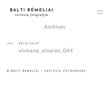
Archives
2012/12/27
PAGRINDINIS
vismane_ainaras_044
APIE
© BALTI RĖMELIAI | VESTUVIŲ FOTOGRAFAS
ISTORIJOS
KAINOS
SUSISIEKIME