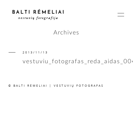
Archives
2013/11/13
PAGRINDINIS
vestuviu_fotografas_reda_aidas_00
APIE
© BALTI RĖMELIAI | VESTUVIŲ FOTOGRAFAS
ISTORIJOS
KAINOS
SUSISIEKIME