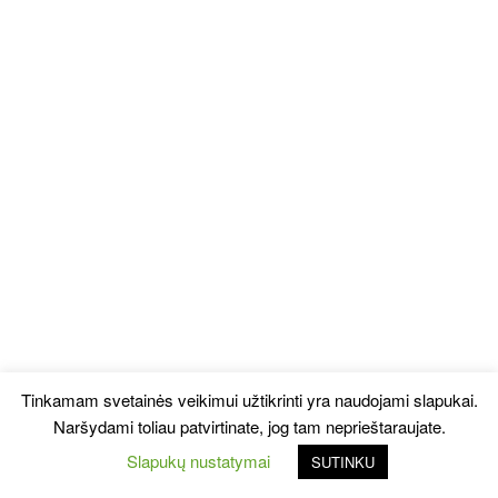
Tinkamam svetainės veikimui užtikrinti yra naudojami slapukai.
Naršydami toliau patvirtinate, jog tam neprieštaraujate.
Slapukų nustatymai
SUTINKU