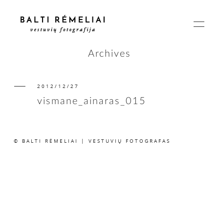
Archives
2012/12/27
PAGRINDINIS
vismane_ainaras_015
APIE
© BALTI RĖMELIAI | VESTUVIŲ FOTOGRAFAS
ISTORIJOS
KAINOS
SUSISIEKIME