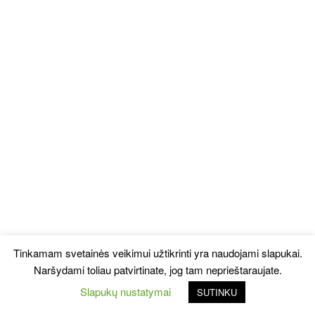
Tinkamam svetainės veikimui užtikrinti yra naudojami slapukai.
Naršydami toliau patvirtinate, jog tam neprieštaraujate.
Slapukų nustatymai
SUTINKU