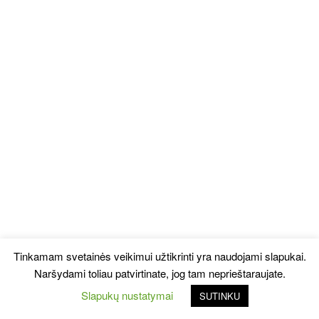
Tinkamam svetainės veikimui užtikrinti yra naudojami slapukai.
Naršydami toliau patvirtinate, jog tam neprieštaraujate.
Slapukų nustatymai
SUTINKU