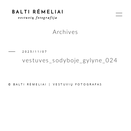
Archives
2025/11/07
PAGRINDINIS
vestuves_sodyboje_gylyne_024
APIE
© BALTI RĖMELIAI | VESTUVIŲ FOTOGRAFAS
ISTORIJOS
KAINOS
SUSISIEKIME