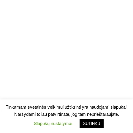
Tinkamam svetainės veikimui užtikrinti yra naudojami slapukai.
Naršydami toliau patvirtinate, jog tam neprieštaraujate.
Slapukų nustatymai
SUTINKU