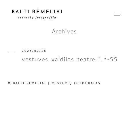
Archives
2025/02/26
PAGRINDINIS
vestuves_vaidilos_teatre_i_h-55
APIE
© BALTI RĖMELIAI | VESTUVIŲ FOTOGRAFAS
ISTORIJOS
KAINOS
SUSISIEKIME