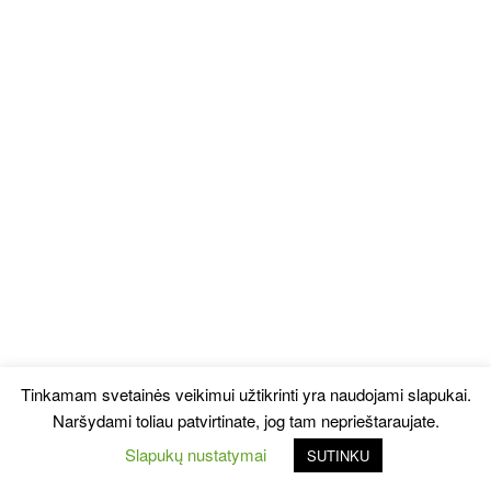
Tinkamam svetainės veikimui užtikrinti yra naudojami slapukai.
Naršydami toliau patvirtinate, jog tam neprieštaraujate.
Slapukų nustatymai
SUTINKU