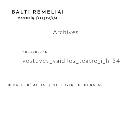
Archives
2025/02/26
PAGRINDINIS
vestuves_vaidilos_teatre_i_h-54
APIE
© BALTI RĖMELIAI | VESTUVIŲ FOTOGRAFAS
ISTORIJOS
KAINOS
SUSISIEKIME