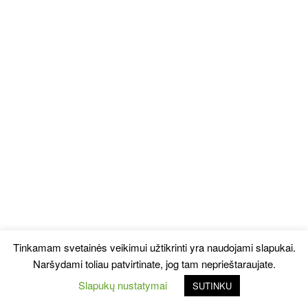
Tinkamam svetainės veikimui užtikrinti yra naudojami slapukai.
Naršydami toliau patvirtinate, jog tam neprieštaraujate.
Slapukų nustatymai
SUTINKU