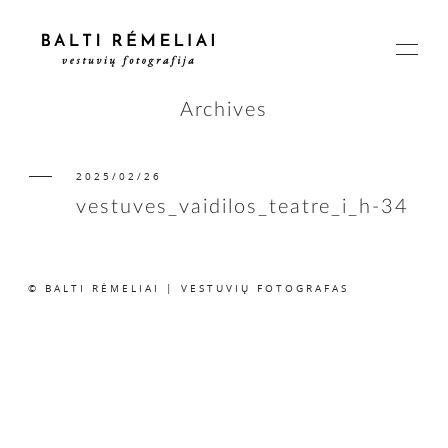
Archives
2025/02/26
PAGRINDINIS
vestuves_vaidilos_teatre_i_h-34
APIE
© BALTI RĖMELIAI | VESTUVIŲ FOTOGRAFAS
ISTORIJOS
KAINOS
SUSISIEKIME