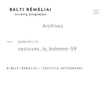
Archives
2025/01/13
PAGRINDINIS
vestuves_la_boheme-59
APIE
© BALTI RĖMELIAI | VESTUVIŲ FOTOGRAFAS
ISTORIJOS
KAINOS
SUSISIEKIME