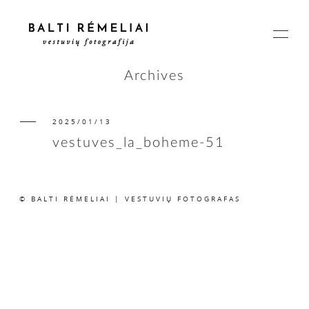
Archives
2025/01/13
PAGRINDINIS
vestuves_la_boheme-51
APIE
© BALTI RĖMELIAI | VESTUVIŲ FOTOGRAFAS
ISTORIJOS
KAINOS
SUSISIEKIME