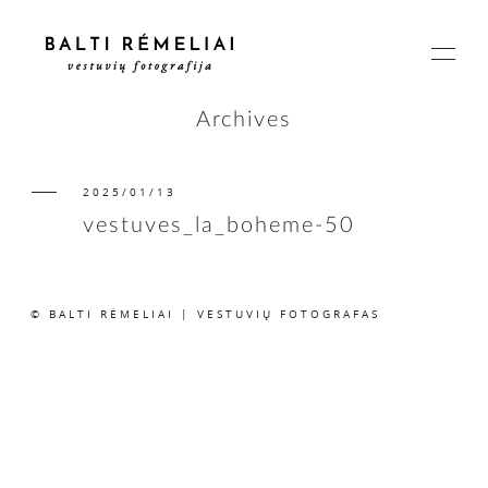
Archives
2025/01/13
PAGRINDINIS
vestuves_la_boheme-50
APIE
© BALTI RĖMELIAI | VESTUVIŲ FOTOGRAFAS
ISTORIJOS
KAINOS
SUSISIEKIME