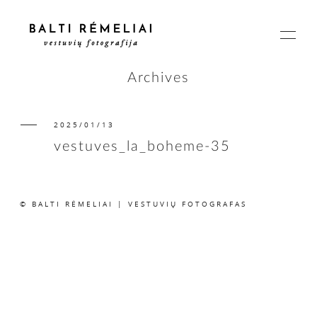
Archives
2025/01/13
PAGRINDINIS
vestuves_la_boheme-35
APIE
© BALTI RĖMELIAI | VESTUVIŲ FOTOGRAFAS
ISTORIJOS
KAINOS
SUSISIEKIME