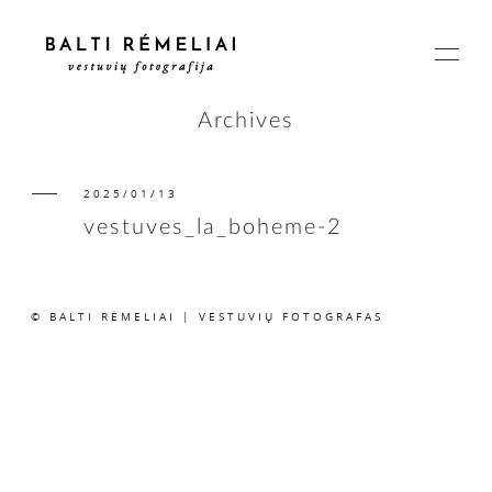
Archives
2025/01/13
PAGRINDINIS
vestuves_la_boheme-2
APIE
© BALTI RĖMELIAI | VESTUVIŲ FOTOGRAFAS
ISTORIJOS
KAINOS
SUSISIEKIME