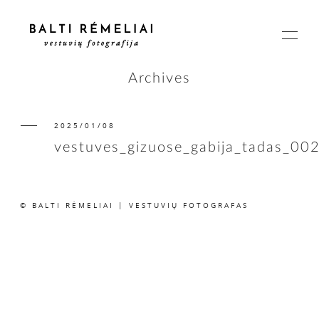
Archives
2025/01/08
PAGRINDINIS
vestuves_gizuose_gabija_tadas_00
APIE
© BALTI RĖMELIAI | VESTUVIŲ FOTOGRAFAS
ISTORIJOS
KAINOS
SUSISIEKIME