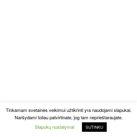
Tinkamam svetainės veikimui užtikrinti yra naudojami slapukai.
Naršydami toliau patvirtinate, jog tam neprieštaraujate.
Slapukų nustatymai
SUTINKU