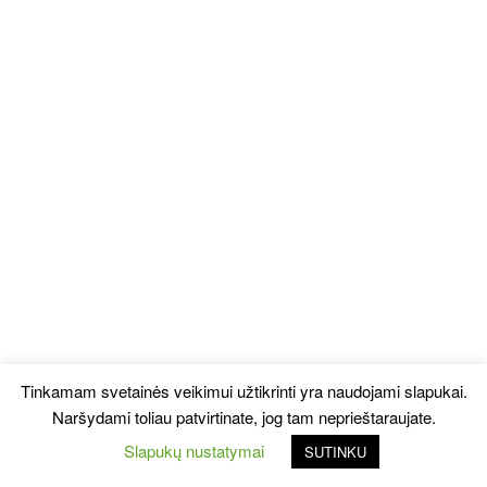
Tinkamam svetainės veikimui užtikrinti yra naudojami slapukai.
Naršydami toliau patvirtinate, jog tam neprieštaraujate.
Slapukų nustatymai
SUTINKU