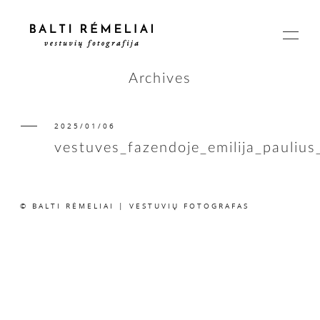
Archives
2025/01/06
PAGRINDINIS
vestuves_fazendoje_emilija_paulius
APIE
© BALTI RĖMELIAI | VESTUVIŲ FOTOGRAFAS
ISTORIJOS
KAINOS
SUSISIEKIME