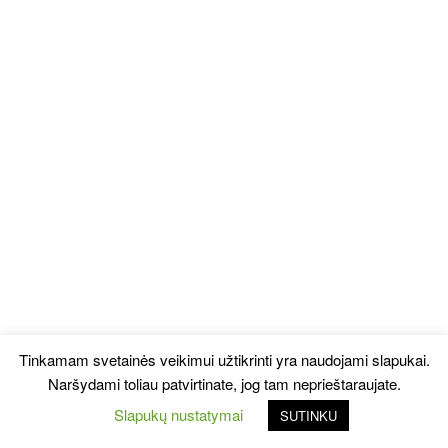
Tinkamam svetainės veikimui užtikrinti yra naudojami slapukai.
Naršydami toliau patvirtinate, jog tam neprieštaraujate.
Slapukų nustatymai
SUTINKU