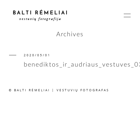
Archives
2020/05/01
PAGRINDINIS
benediktos_ir_audriaus_vestuves_
APIE
© BALTI RĖMELIAI | VESTUVIŲ FOTOGRAFAS
ISTORIJOS
KAINOS
SUSISIEKIME