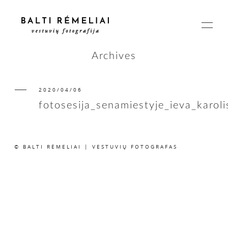
Archives
2020/04/06
PAGRINDINIS
fotosesija_senamiestyje_ieva_karol
APIE
© BALTI RĖMELIAI | VESTUVIŲ FOTOGRAFAS
ISTORIJOS
KAINOS
SUSISIEKIME