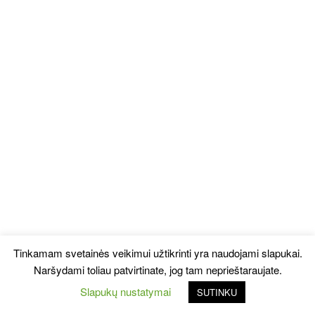
Tinkamam svetainės veikimui užtikrinti yra naudojami slapukai.
Naršydami toliau patvirtinate, jog tam neprieštaraujate.
Slapukų nustatymai
SUTINKU