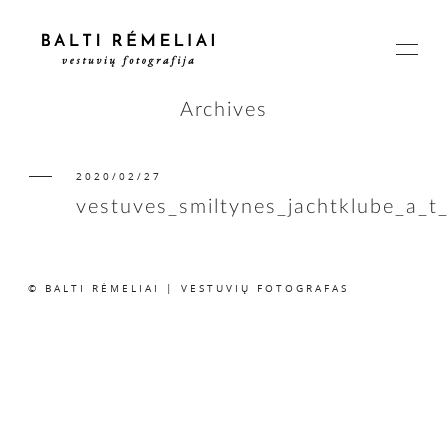
Archives
2020/02/27
PAGRINDINIS
vestuves_smiltynes_jachtklube_a_t
APIE
© BALTI RĖMELIAI | VESTUVIŲ FOTOGRAFAS
ISTORIJOS
KAINOS
SUSISIEKIME