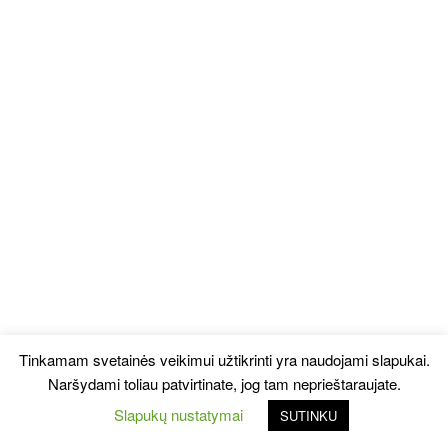
Tinkamam svetainės veikimui užtikrinti yra naudojami slapukai.
Naršydami toliau patvirtinate, jog tam neprieštaraujate.
Slapukų nustatymai
SUTINKU