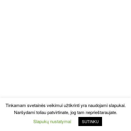
Tinkamam svetainės veikimui užtikrinti yra naudojami slapukai.
Naršydami toliau patvirtinate, jog tam neprieštaraujate.
Slapukų nustatymai
SUTINKU