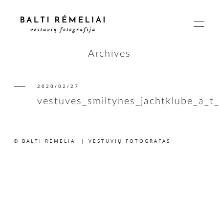
Archives
2020/02/27
PAGRINDINIS
vestuves_smiltynes_jachtklube_a_t
APIE
© BALTI RĖMELIAI | VESTUVIŲ FOTOGRAFAS
ISTORIJOS
KAINOS
SUSISIEKIME