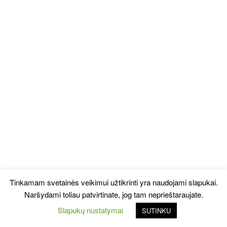
Tinkamam svetainės veikimui užtikrinti yra naudojami slapukai.
Naršydami toliau patvirtinate, jog tam neprieštaraujate.
Slapukų nustatymai
SUTINKU