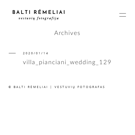
Archives
2020/01/14
PAGRINDINIS
villa_pianciani_wedding_129
APIE
© BALTI RĖMELIAI | VESTUVIŲ FOTOGRAFAS
ISTORIJOS
KAINOS
SUSISIEKIME