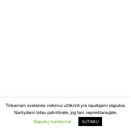
Tinkamam svetainės veikimui užtikrinti yra naudojami slapukai.
Naršydami toliau patvirtinate, jog tam neprieštaraujate.
Slapukų nustatymai
SUTINKU