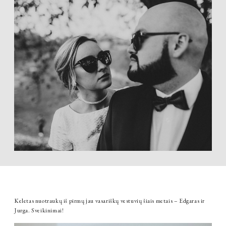
Keletas nuotraukų iš pirmų jau vasariškų vestuvių šiais metais – Edgaras ir
Jurga. Sveikinimai!