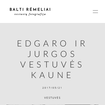
EDGARO IR
PAGRINDINIS
JURGOS
APIE
VESTUVĖS
KAUNE
ISTORIJOS
2017/05/21
KAINOS
VESTUVĖS
SUSISIEKIME