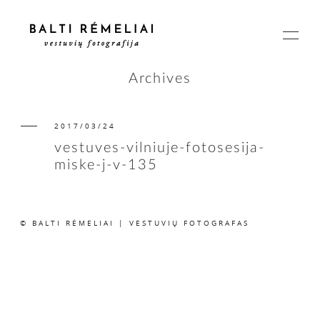
Archives
2017/03/24
PAGRINDINIS
vestuves-vilniuje-fotosesija-
miske-j-v-135
APIE
© BALTI RĖMELIAI | VESTUVIŲ FOTOGRAFAS
ISTORIJOS
KAINOS
SUSISIEKIME