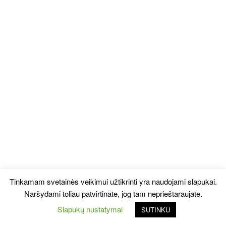
Tinkamam svetainės veikimui užtikrinti yra naudojami slapukai.
Naršydami toliau patvirtinate, jog tam neprieštaraujate.
Slapukų nustatymai
SUTINKU