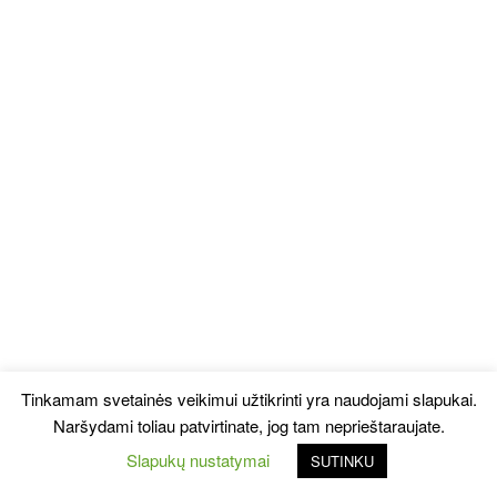
Tinkamam svetainės veikimui užtikrinti yra naudojami slapukai.
Naršydami toliau patvirtinate, jog tam neprieštaraujate.
Slapukų nustatymai
SUTINKU