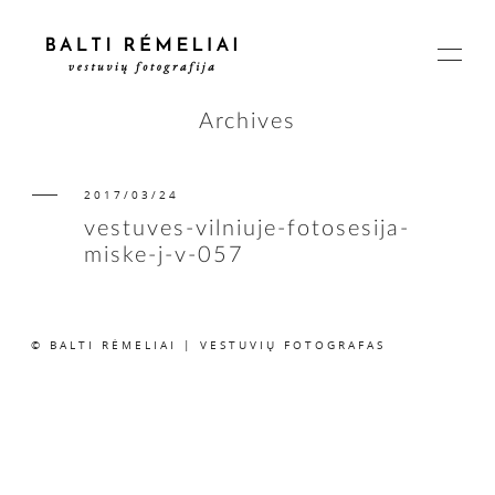
Archives
2017/03/24
PAGRINDINIS
vestuves-vilniuje-fotosesija-
miske-j-v-057
APIE
© BALTI RĖMELIAI | VESTUVIŲ FOTOGRAFAS
ISTORIJOS
KAINOS
SUSISIEKIME