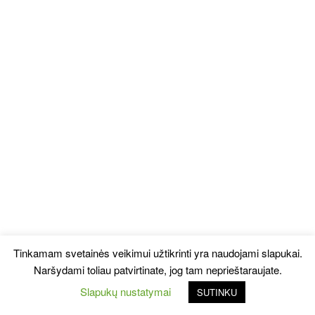
Tinkamam svetainės veikimui užtikrinti yra naudojami slapukai.
Naršydami toliau patvirtinate, jog tam neprieštaraujate.
Slapukų nustatymai
SUTINKU