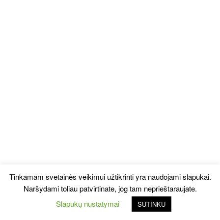
Tinkamam svetainės veikimui užtikrinti yra naudojami slapukai.
Naršydami toliau patvirtinate, jog tam neprieštaraujate.
Slapukų nustatymai
SUTINKU