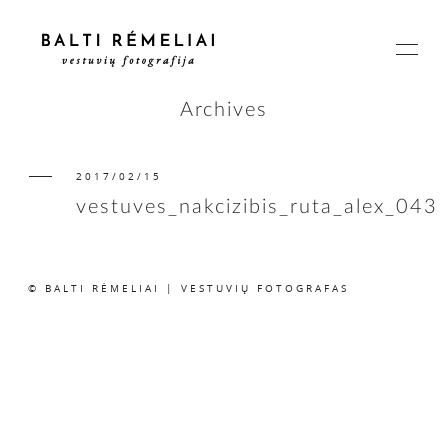
Archives
2017/02/15
PAGRINDINIS
vestuves_nakcizibis_ruta_alex_043
APIE
© BALTI RĖMELIAI | VESTUVIŲ FOTOGRAFAS
ISTORIJOS
KAINOS
SUSISIEKIME