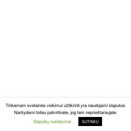
Tinkamam svetainės veikimui užtikrinti yra naudojami slapukai.
Naršydami toliau patvirtinate, jog tam neprieštaraujate.
Slapukų nustatymai
SUTINKU