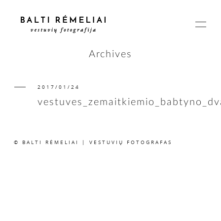
Archives
2017/01/24
PAGRINDINIS
vestuves_zemaitkiemio_babtyno_d
APIE
© BALTI RĖMELIAI | VESTUVIŲ FOTOGRAFAS
ISTORIJOS
KAINOS
SUSISIEKIME