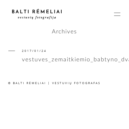
Archives
2017/01/24
PAGRINDINIS
vestuves_zemaitkiemio_babtyno_d
APIE
© BALTI RĖMELIAI | VESTUVIŲ FOTOGRAFAS
ISTORIJOS
KAINOS
SUSISIEKIME