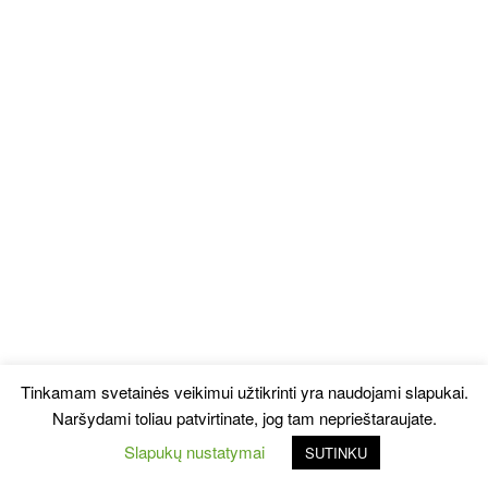
Tinkamam svetainės veikimui užtikrinti yra naudojami slapukai.
Naršydami toliau patvirtinate, jog tam neprieštaraujate.
Slapukų nustatymai
SUTINKU